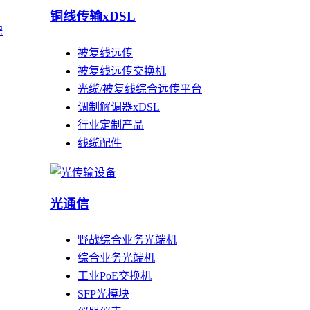
铜线传输xDSL
聘
被复线远传
被复线远传交换机
光缆/被复线综合远传平台
调制解调器xDSL
行业定制产品
线缆配件
光通信
野战综合业务光端机
综合业务光端机
工业PoE交换机
SFP光模块