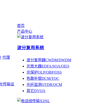
首页
产品中心
波分复用系统
件
代理
波分复用器CWDM/DWDM
光放大器EDFA/SOA/OEO
光保护OLP/OBP/OSS
色散补偿DCM/TOC
光传输设
光纤监测OTDR/OCM
其它DVOA