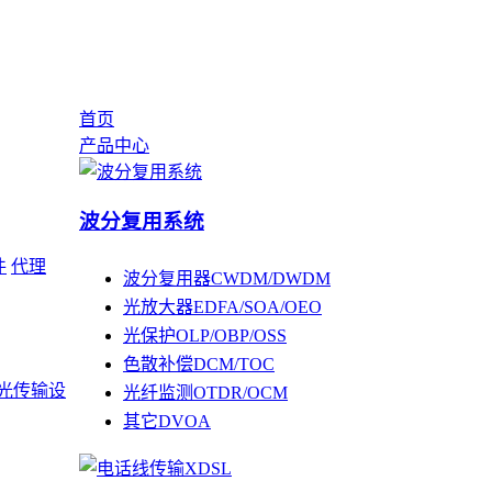
首页
产品中心
波分复用系统
件
代理
波分复用器CWDM/DWDM
光放大器EDFA/SOA/OEO
光保护OLP/OBP/OSS
色散补偿DCM/TOC
光传输设
光纤监测OTDR/OCM
其它DVOA