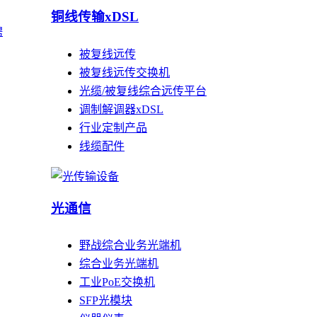
铜线传输xDSL
聘
被复线远传
被复线远传交换机
光缆/被复线综合远传平台
调制解调器xDSL
行业定制产品
线缆配件
光通信
野战综合业务光端机
综合业务光端机
工业PoE交换机
SFP光模块