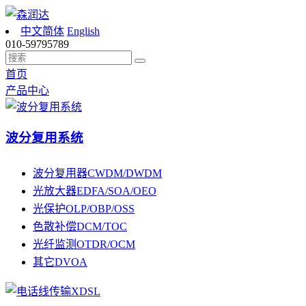
中文简体
English
010-59795789
首页
产品中心
波分复用系统
波分复用器CWDM/DWDM
光放大器EDFA/SOA/OEO
光保护OLP/OBP/OSS
色散补偿DCM/TOC
光纤监测OTDR/OCM
其它DVOA