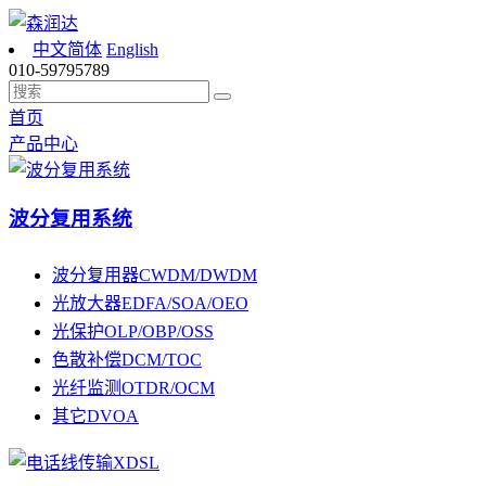
中文简体
English
010-59795789
首页
产品中心
波分复用系统
波分复用器CWDM/DWDM
光放大器EDFA/SOA/OEO
光保护OLP/OBP/OSS
色散补偿DCM/TOC
光纤监测OTDR/OCM
其它DVOA